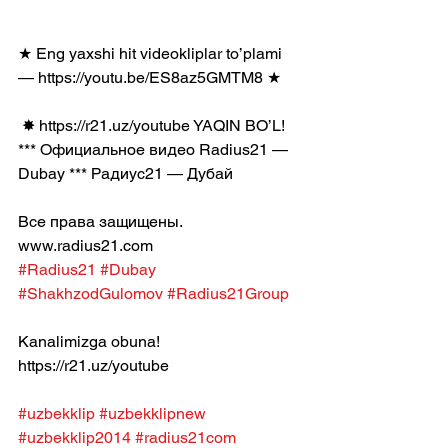
★ Eng yaxshi hit videokliplar to’plami 
— https://youtu.be/ES8az5GMTM8 ★
 ✸ https://r21.uz/youtube​ YAQIN BO’L! 
*** Официальное видео Radius21 — 
Dubay *** Радиус21 — Дубай
Все права защищены.
www.radius21.com
#Radius21
#Dubay
#ShakhzodGulomov
#Radius21Group
Kanalimizga obuna! 
https://r21.uz/youtube
#uzbekklip
#uzbekklipnew
#uzbekklip2014
#radius21com