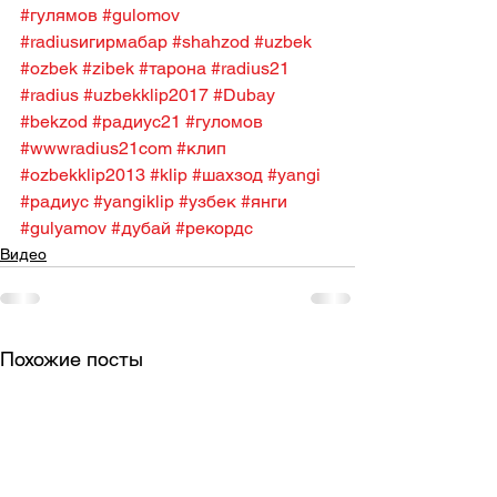
#гулямов
#gulomov
#radiusигирмабар
#shahzod
#uzbek
#ozbek
#zibek
#тарона
#radius21
#radius
#uzbekklip2017
#Dubay
#bekzod
#радиус21
#гуломов
#wwwradius21com
#клип
#ozbekklip2013
#klip
#шахзод
#yangi
#радиус
#yangiklip
#узбек
#янги
#gulyamov
#дубай
#рекордс
Видео
Похожие посты