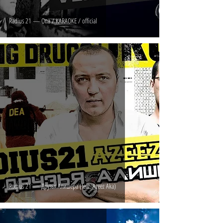
Radius 21 — Ona / KARAOKE / official
Radius 21 — Друзья Алишера (feat. Azeez Aka)