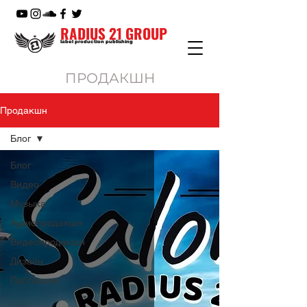
RADIUS 21 GROUP
label production publishing
ПРОДАКШН
Продакшн
Блог
Блог
Видео
Музыка
Аудиопродакшн
Видеопродакшн
Дизайн
Паблишинг