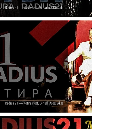
Radius 21 — Va’da (feat. Dilnura) / Official
Radius 21 — Xotira (feat. B-hud, Azeez Aka)