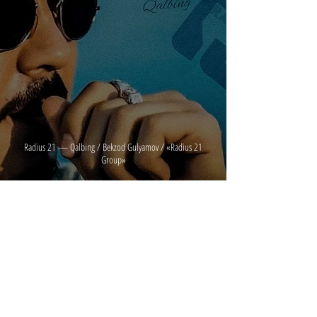
Radius 21 — Qalbing / Bekzod Gulyamov / «Radius 21
Group»