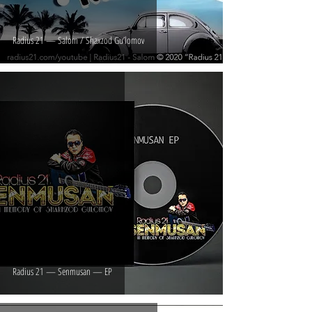
Radius 21 — Salom / Shaxzod Gu’lomov
Radius 21 — Senmusan — EP