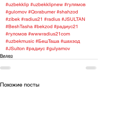
#uzbekklip
#uzbekklipnew
#гулямов
#gulomov
#Qorabumer
#shahzod
#zibek
#radius21
#radius
#JSULTAN
#BeshTasha
#bekzod
#радиус21
#гуломов
#wwwradius21com
#uzbekmusic
#БешТаша
#шахзод
#JSulton
#радиус
#gulyamov
Видео
Похожие посты