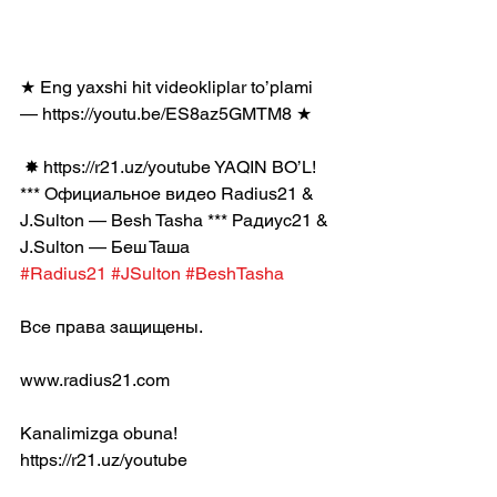
★ Eng yaxshi hit videokliplar to’plami 
— https://youtu.be/ES8az5GMTM8 ★
 ✸ https://r21.uz/youtube​ YAQIN BO’L! 
*** Официальное видео Radius21 & 
J.Sulton — Besh Tasha *** Радиус21 & 
J.Sulton — Беш Таша
#Radius21
#JSulton
#BeshTasha
Все права защищены.
www.radius21.com
Kanalimizga obuna! 
https://r21.uz/youtube