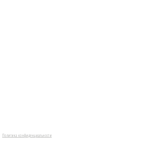
.
сь. Сведение. Мастеринг.
истрибьюция.
.
Политика конфиденциальности