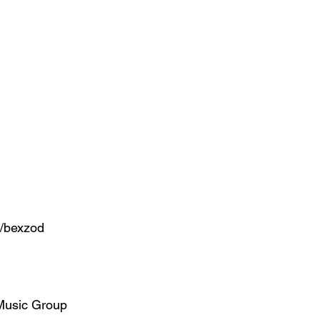
z/bexzod
Music Group