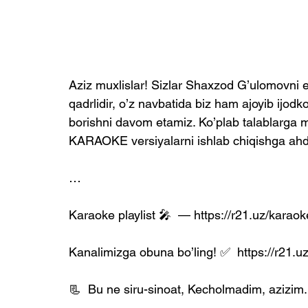
Aziz muxlislar! Sizlar Shaxzod G’ulomovni 
qadrlidir, o’z navbatida biz ham ajoyib ijodko
borishni davom etamiz. Ko’plab talablarga m
KARAOKE versiyalarni ishlab chiqishga ahd 
…
Karaoke playlist 🎤  — https://r21.uz/karaok
Kanalimizga obuna bo’ling! ✅  https://r21.u
📃  Bu ne siru-sinoat, Kecholmadim, azizim.