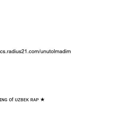
rics.radius21.com/unutolmadim
ɪɴɢ ᴏf ᴜᴢʙᴇᴋ ʀᴀᴩ ★