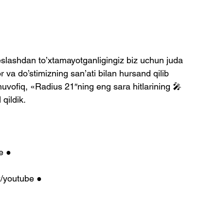
eslashdan to’xtamayotganligingiz biz uchun juda 
r va do’stimizning san’ati bilan hursand qilib 
uvofiq, «Radius 21″ning eng sara hitlarining 🎤  
qildik.
e ●
z/youtube ●