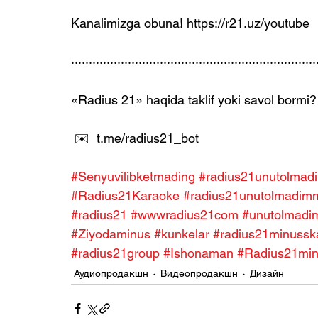
Kanalimizga obuna! https://r21.uz/youtube
·····································································
«Radius 21» haqida taklif yoki savol bormi?
 ✉️  t.me/radius21_bot
#Senyuvilibketmading
#radius21unutolmad
#Radius21Karaoke
#radius21unutolmadim
#radius21
#wwwradius21com
#unutolmadi
#Ziyodaminus
#kunkelar
#radius21minussk
#radius21group
#Ishonaman
#Radius21mi
Аудиопродакшн
Видеопродакшн
Дизайн