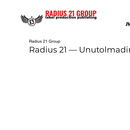
RADIUS 21 GROUP
label production publishing
Л
Radius 21 Group
Radius 21 — Unutolmadim