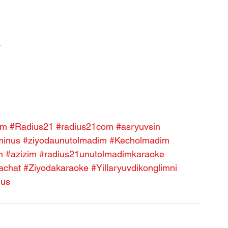
·
im
#Radius21
#radius21com
#asryuvsin
minus
#ziyodaunutolmadim
#Kecholmadim
m
#azizim
#radius21unutolmadimkaraoke
achat
#Ziyodakaraoke
#Yillaryuvdikonglimni
nus