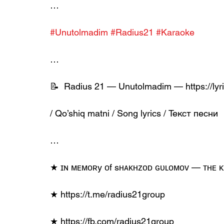
…
#Unutolmadim
#Radius21
#Karaoke
…
📝  Radius 21 — Unutolmadim — https://ly
/ Qo’shiq matni / Song lyrics / Текст песни
…
★ ɪɴ ᴍᴇᴍᴏʀy ᴏf sʜᴀᴋʜᴢᴏᴅ ɢᴜʟᴏᴍᴏᴠ — ᴛʜᴇ ᴋ
★ https://t.me/radius21group
★ https://fb.com/radius21group