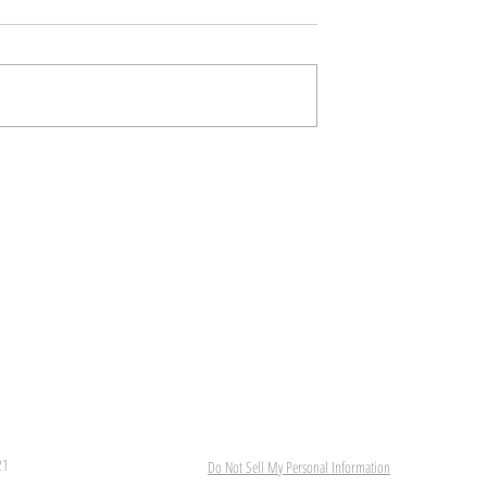
— Monolog (feat.
Radius 21 — Noraso (feat
 KARAOKE
B-hud) / KARAOKE
Создание аранжировки. Написание текста. Запи
Паблишинг на всех музыкальных площадках. Д
Дизайн. Страница артиста.
Создание музыкального видео. Видеопродакшн
Промо-компания.
21
Do Not Sell My Personal Information