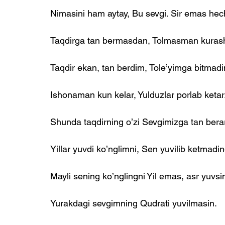
Nimasini ham aytay, Bu sevgi. Sir emas hec
Taqdirga tan bermasdan, Tolmasman kuras
Taqdir ekan, tan berdim, Tole’yimga bitmadi
Ishonaman kun kelar, Yulduzlar porlab ketar
Shunda taqdirning o’zi Sevgimizga tan berar
Yillar yuvdi ko’nglimni, Sen yuvilib ketmadin
Mayli sening ko’nglingni Yil emas, asr yuvsi
Yurakdagi sevgimning Qudrati yuvilmasin.