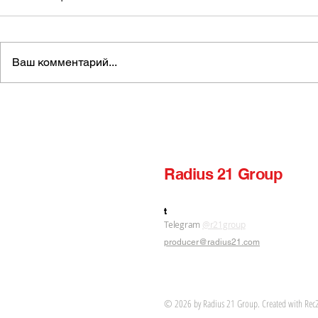
Ваш комментарий...
Radius 21 — Qora bumer /
Radius 21 
KARAOKE / matn / uzbek
Nigora) /
rap
Radius 21 Group
label production publishing
t
Telegram
@r21group
producer@radius21.com
© 2026 by Radius 21 Group. C
reated with Rec