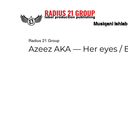
RADIUS 21 GROUP
label production publishing
Musiqani Ishlab
Radius 21 Group
Azeez AKA — Her eyes / 