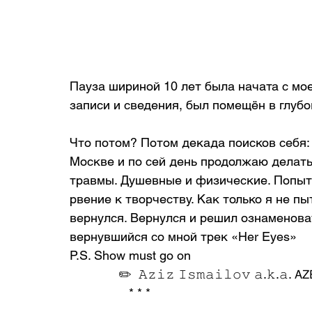
Пауза шириной 10 лет была начата с мое
записи и сведения, был помещён в глубок
Что потом? Потом декада поисков себя: 
Москве и по сей день продолжаю делать
травмы. Душевные и физические. Попыт
рвение к творчеству. Как только я не пыт
вернулся. Вернулся и решил ознаменова
вернувшийся со мной трек «Her Eyes»
P.S. Show must go on
              ✏️  𝙰𝚣𝚒𝚣 𝙸𝚜𝚖𝚊𝚒𝚕𝚘𝚟 𝚊.𝚔.𝚊. 𝖠
                 * * *