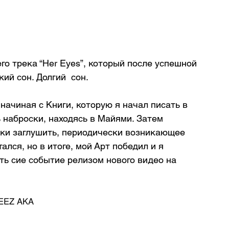
го трека “Her Eyes”, который после успешной 
ий сон. Долгий  сон.
начиная с Книги, которую я начал писать в 
 наброски, находясь в Майями. Затем 
ки заглушить, периодически возникающее 
ался, но в итоге, мой Арт победил и я 
ть сие событие релизом нового видео на 
𝖤𝖤𝖹 𝖠𝖪𝖠