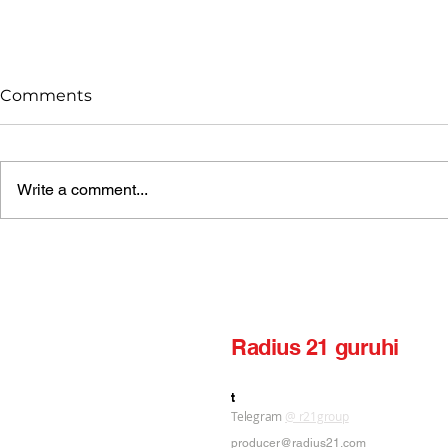
Comments
Write a comment...
Radius 21 🎸 — Singlim /
Radius 21
Milliy Rock
EP
Radius 21 guruhi
yorliq ishlab chiqarish nashriyoti
t
Telegram
@ r21group
producer@radius21.com