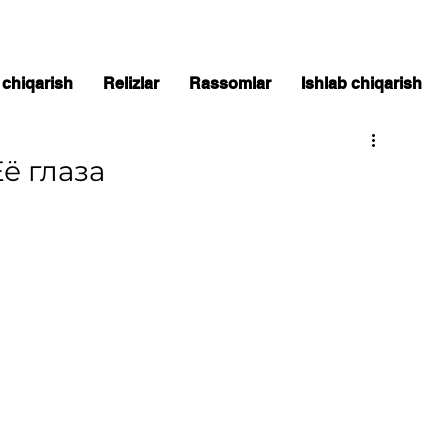
 chiqarish
Relizlar
Rassomlar
Ishlab chiqarish
Её глаза