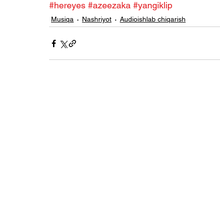
#hereyes
#azeezaka
#yangiklip
Musiqa
Nashriyot
Audioishlab chiqarish