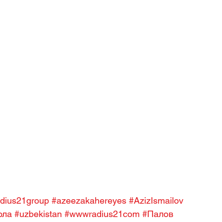
adius21group
#azeezakahereyes
#AzizIsmailov
ола
#uzbekistan
#wwwradius21com
#Палов