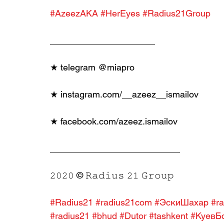
#AzeezAKA
#HerEyes
#Radius21Group
_____________________
★ telegram @miapro
★ instagram.com/__azeez__ismailov
★ facebook.com/azeez.ismailov
__________________________
𝟸𝟶𝟸𝟶 © 𝚁𝚊𝚍𝚒𝚞𝚜 𝟸𝟷 𝙶𝚛𝚘𝚞𝚙
#Radius21
#radius21com
#ЭскиШахар
#r
#radius21
#bhud
#Dutor
#tashkent
#КуевБ