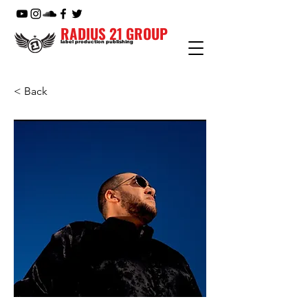
RADIUS 21 GROUP
label production publishing
< Back