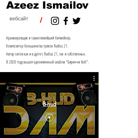
Azeez Ismailov
/
вебсайт
Аранжировщик и талантливейший битмейкер.
Композитор большинства треков Radius 21.
А
втор хитов как и в дуэте с Radius 21, так и собс
твенных.
В 2020 году вышел одноименный альбом "Биринчи боб".
B-hud