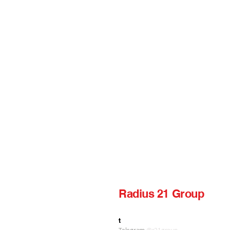
Radius 21 Group
label production publishing
t