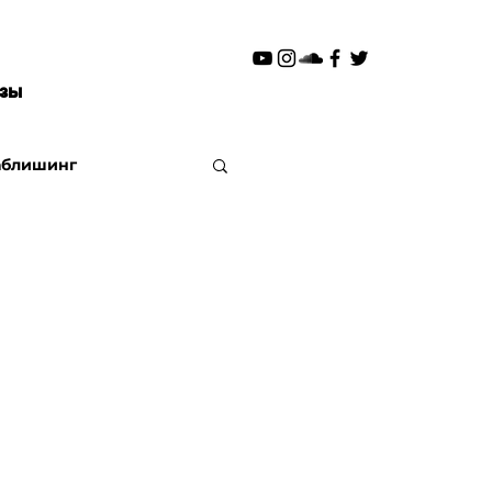
изы
аблишинг