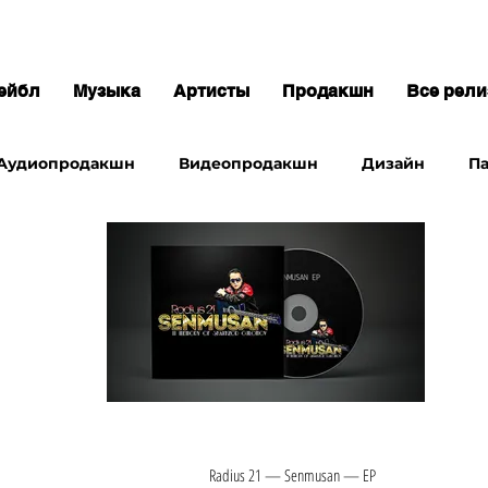
ейбл
Музыка
Артисты
Продакшн
Все рел
ПРОДАКШН
Аудиопродакшн
Видеопродакшн
Дизайн
П
ПАБЛИШИНГ
Radius 21 — Senmusan — EP